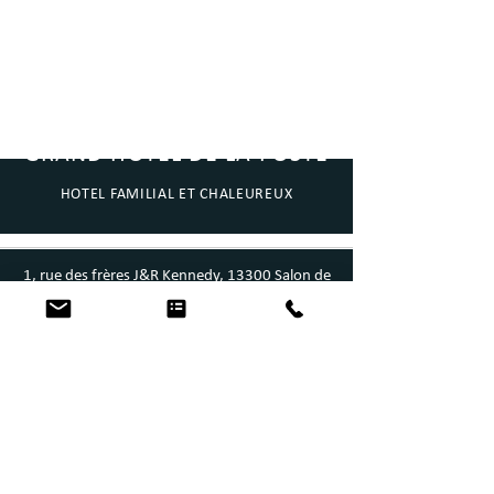
GRAND HOTEL DE LA POSTE
HOTEL FAMILIAL ET CHALEUREUX
1, rue des frères J&R Kennedy, 13300 Salon de
Provence
info@ghpsalon.com |
Tel: +33 (0)4 90 56
01 94