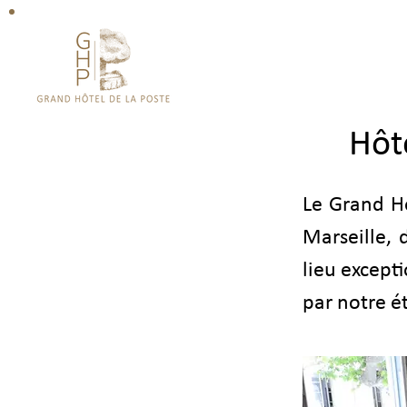
BIENVENUE
L'HÔTEL
Hôte
Le Grand Hô
Marseille,
lieu except
par notre é